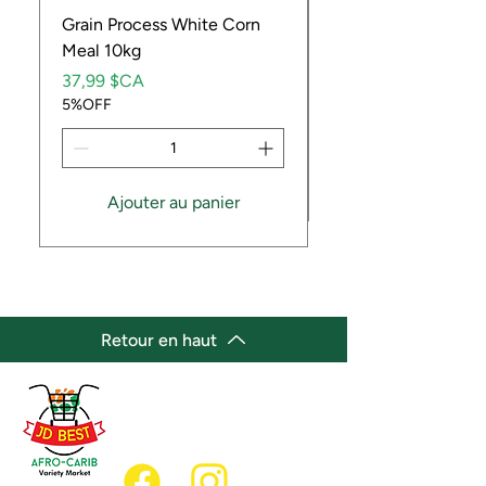
Grain Process White Corn
Dried Whole Crayfis
Meal 10kg
Prix
5,99 $CA
Prix
5%OFF
37,99 $CA
5%OFF
Ajouter au panier
Retour en haut
(647) 236-3438
jdbestmarket@outlook.com