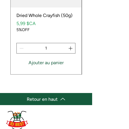
Dried Whole Crayfish (50g)
Ube Fruit
Prix
Prix
5,99 $CA
9,99 $CA
5%OFF
5%OFF
Ajouter au panier
Retour en haut
(647) 236-3438
jdbestmarket@outlook.com