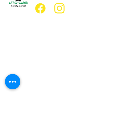
Emplacement
Emplacement de l'épicerie :
JD Best Marché de variétés afro-
caribéennes
8, rue King Est
Oshawa (Ontario) L1H 1A9
Emplacement du restaurant :
Restaurant JD Afro Eats
14, rue Simcoe Sud
Oshawa (Ontario) L1H 4G2
Heures d'ouverture