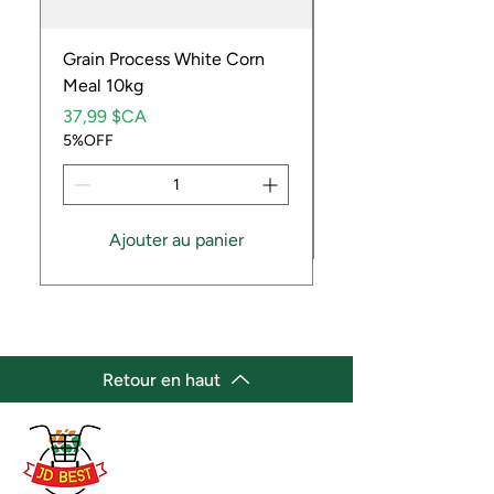
Grain Process White Corn
Dried Whole Crayfis
Meal 10kg
Prix
5,99 $CA
Prix
5%OFF
37,99 $CA
5%OFF
Ajouter au panier
Retour en haut
(647) 236-3438
jdbestmarket@outlook.com