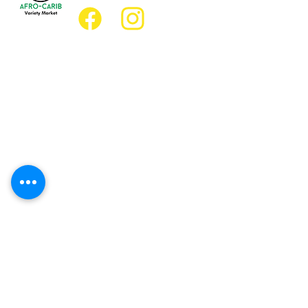
Emplacement
Emplacement de l'épicerie :
JD Best Marché de variétés afro-
caribéennes
8, rue King Est
Oshawa (Ontario) L1H 1A9
Emplacement du restaurant :
Restaurant JD Afro Eats
14, rue Simcoe Sud
Oshawa (Ontario) L1H 4G2
Heures d'ouverture