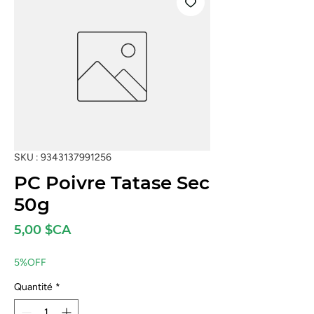
SKU : 9343137991256
PC Poivre Tatase Sec
50g
Prix
5,00 $CA
5%OFF
Quantité
*