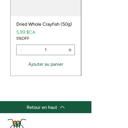
Dried Whole Crayfish (50g)
Ube Fruit
Prix
Prix
5,99 $CA
9,99 $CA
5%OFF
5%OFF
Ajouter au panier
Retour en haut
(647) 236-3438