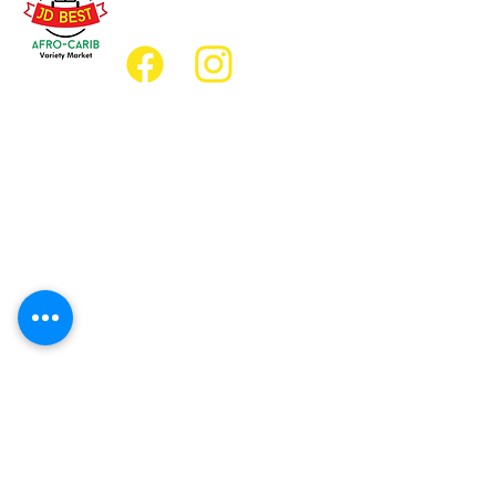
jdbestmarket@outlook.com
Emplacement
Emplacement de l'épicerie :
JD Best Marché de variétés afro-
caribéennes
8, rue King Est
Oshawa (Ontario) L1H 1A9
Emplacement du restaurant :
Restaurant JD Afro Eats
14, rue Simcoe Sud
Oshawa (Ontario) L1H 4G2