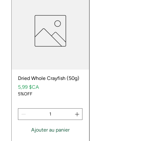
Dried Whole Crayfish (50g)
Ube Fruit
Prix
Prix
5,99 $CA
9,99 $CA
5%OFF
5%OFF
Ajouter au panier