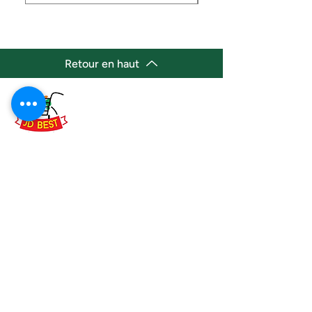
Retour en haut
(647) 236-3438
jdbestmarket@outlook.com
Emplacement
Emplacement de l'épicerie :
JD Best Marché de variétés afro-
caribéennes
8, rue King Est
Oshawa (Ontario) L1H 1A9