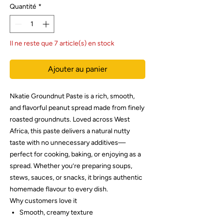
Quantité
*
Il ne reste que 7 article(s) en stock
Ajouter au panier
Nkatie Groundnut Paste is a rich, smooth,
and flavorful peanut spread made from finely
roasted groundnuts. Loved across West
Africa, this paste delivers a natural nutty
taste with no unnecessary additives—
perfect for cooking, baking, or enjoying as a
spread. Whether you’re preparing soups,
stews, sauces, or snacks, it brings authentic
homemade flavour to every dish.
Why customers love it
Smooth, creamy texture