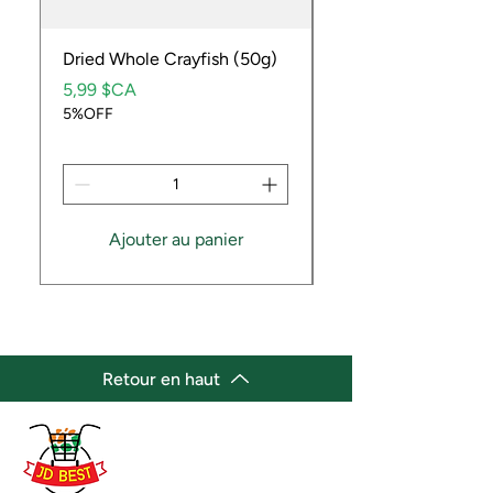
Dried Whole Crayfish (50g)
Ube Fruit
Prix
Prix
5,99 $CA
9,99 $CA
5%OFF
5%OFF
Ajouter au panier
Retour en haut
(647) 236-3438
jdbestmarket@outlook.com