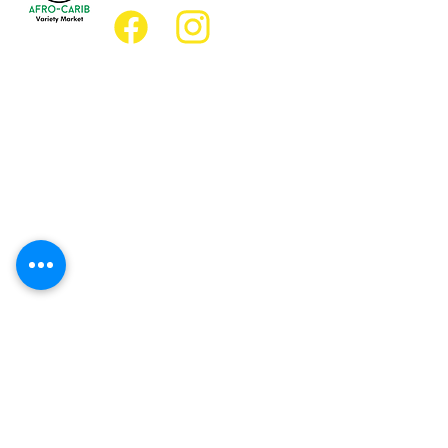
Emplacement
Emplacement de l'épicerie :
JD Best Marché de variétés afro-
caribéennes
8, rue King Est
Oshawa (Ontario) L1H 1A9
Emplacement du restaurant :
Restaurant JD Afro Eats
14, rue Simcoe Sud
Oshawa (Ontario) L1H 4G2
Heures d'ouverture