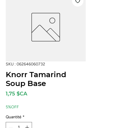
SKU : 062646060732
Knorr Tamarind
Soup Base
Prix
1,75 $CA
5%OFF
Quantité
*