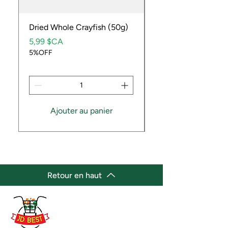
Dried Whole Crayfish (50g)
Ube Fruit
Prix
Prix
5,99 $CA
9,99 $CA
5%OFF
5%OFF
Ajouter au panier
Retour en haut
(647) 236-3438
jdbestmarket@outlook.com