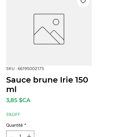
SKU : 66195002175
Sauce brune Irie 150
ml
Prix
3,85 $CA
5%OFF
Quantité
*