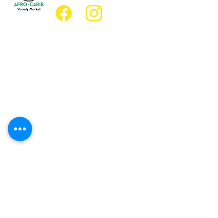
Emplacement
Emplacement de l'épicerie :
JD Best Marché de variétés afro-
caribéennes
8, rue King Est
Oshawa (Ontario) L1H 1A9
Emplacement du restaurant :
Restaurant JD Afro Eats
14, rue Simcoe Sud
Oshawa (Ontario) L1H 4G2
Heures d'ouverture