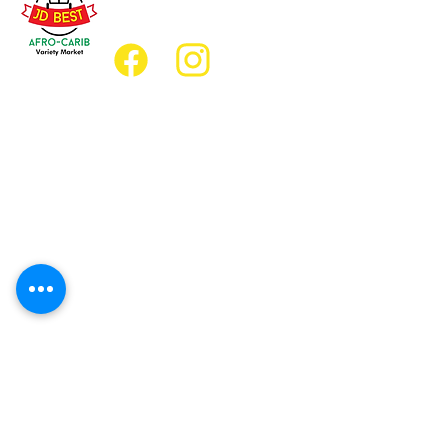
jdbestmarket@outlook.com
Emplacement
Emplacement de l'épicerie :
JD Best Marché de variétés afro-
caribéennes
8, rue King Est
Oshawa (Ontario) L1H 1A9
Emplacement du restaurant :
Restaurant JD Afro Eats
14, rue Simcoe Sud
Oshawa (Ontario) L1H 4G2