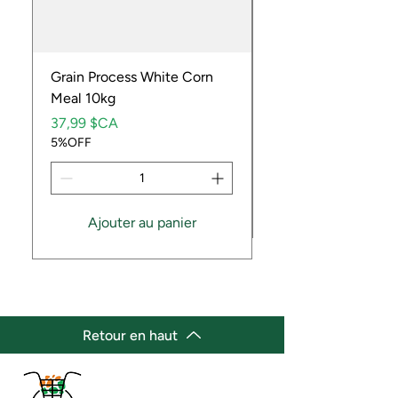
Grain Process White Corn
Dried Whole Crayfis
Meal 10kg
Prix
5,99 $CA
Prix
5%OFF
37,99 $CA
5%OFF
Ajouter au panier
Retour en haut
(647) 236-3438