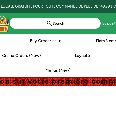
 LOCALE GRATUITE POUR TOUTE COMMANDE DE PLUS DE 149,99 $ CA
Search
Voir les point
Buy Groceries ▼
Plats à em
Online Orders (New)
Loyauté
Menus (New)
tion sur votre première com
tion sur votre première com