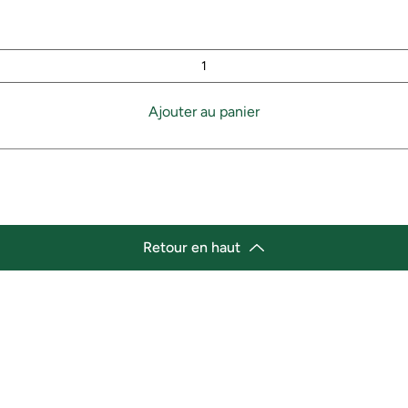
Ajouter au panier
Retour en haut
lacement
Heures d'ouverture
cement de l'épicerie :
Lundi 11h30 - 21h00
st Marché de variétés afro-
Mardi 11h30 - 21h00