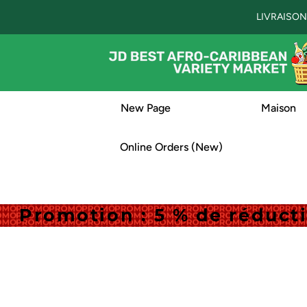
LIVRAISON
New Page
Maison
Online Orders (New)
Promotion : 5 % de réduc
Promotion : 5 % de réduc