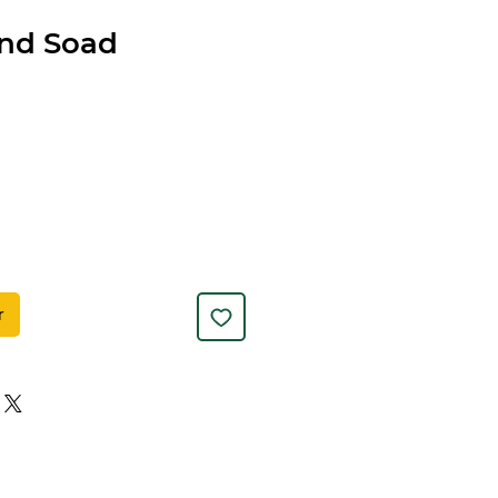
and Soad
r