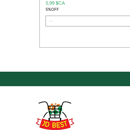
Prix
5,99 $CA
5%OFF
Emp
Empla
JD Be