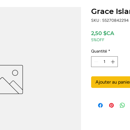
Grace Isl
SKU : 55270842294
Prix
2,50 $CA
5%OFF
Quantité
*
Ajouter au panie