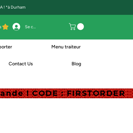
 ! *à Durham
s
Se connecter
porter
Menu traiteur
Contact Us
Blog
mande ! CODE : FIRSTORDER
mande ! CODE : FIRSTORDER