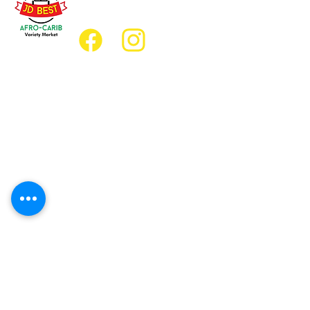
jdbestmarket@outlook.com
Emplacement
Emplacement de l'épicerie :
JD Best Marché de variétés afro-
caribéennes
8, rue King Est
Oshawa (Ontario) L1H 1A9
Emplacement du restaurant :
Restaurant JD Afro Eats
14, rue Simcoe Sud
Oshawa (Ontario) L1H 4G2