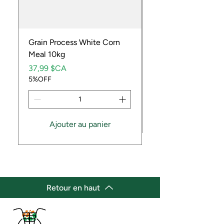
Grain Process White Corn
Dried Whole Crayfis
Meal 10kg
Prix
5,99 $CA
Prix
5%OFF
37,99 $CA
5%OFF
Ajouter au panier
Retour en haut
(647) 236-3438