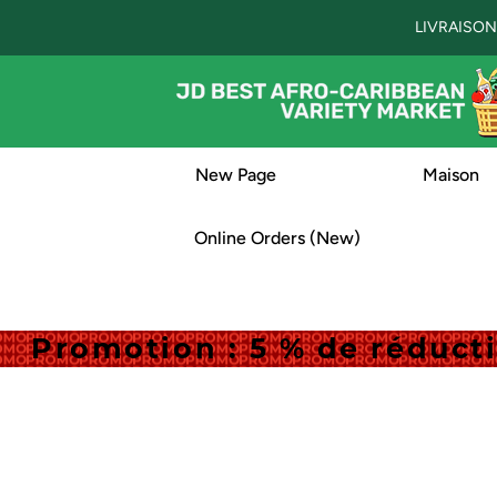
LIVRAISON
New Page
Maison
Online Orders (New)
Promotion : 5 % de réduc
Promotion : 5 % de réduc