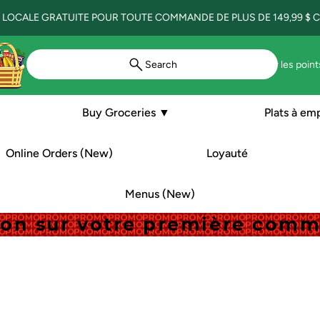
 LOCALE GRATUITE POUR TOUTE COMMANDE DE PLUS DE 149,99 $ CA
Search
Voir les point
Buy Groceries ▼
Plats à em
Online Orders (New)
Loyauté
Menus (New)
tion sur votre première com
tion sur votre première com