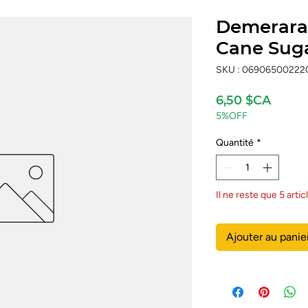
Demerara
Cane Suga
SKU : 06906500222
Prix
6,50 $CA
5%OFF
Quantité
*
Il ne reste que 5 arti
Ajouter au panie