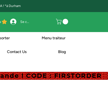
 ! *à Durham
s
Se connecter
porter
Menu traiteur
Contact Us
Blog
mande ! CODE : FIRSTORDER
mande ! CODE : FIRSTORDER