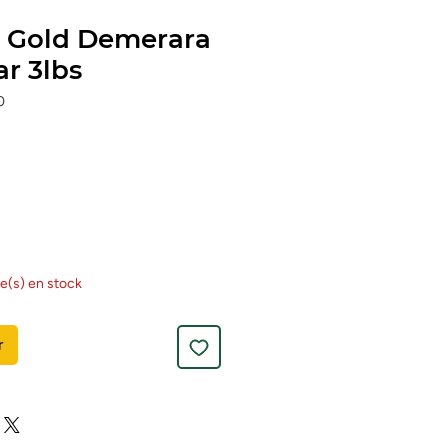
 Gold Demerara
r 3lbs
0
cle(s) en stock
r