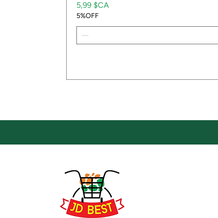
Prix
5,99 $CA
5%OFF
Emp
Empla
JD Be