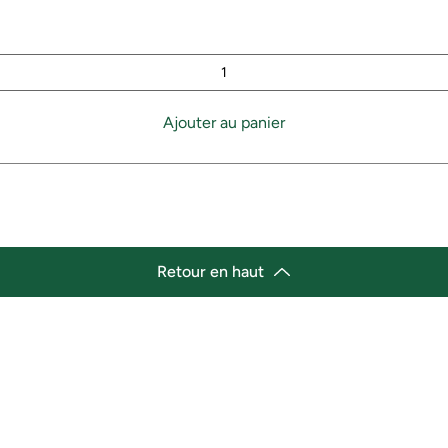
Ajouter au panier
Retour en haut
lacement
Heures d'ouverture
cement de l'épicerie :
Lundi 11h30 - 21h00
st Marché de variétés afro-
Mardi 11h30 - 21h00