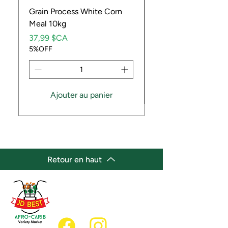
Grain Process White Corn
Dried Whole Crayfis
Meal 10kg
Prix
5,99 $CA
Prix
5%OFF
37,99 $CA
5%OFF
Ajouter au panier
Retour en haut
(647) 236-3438
jdbestmarket@outlook.com