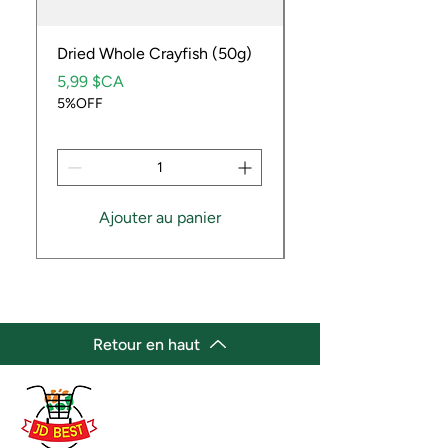
Dried Whole Crayfish (50g)
Ube Fruit
Prix
Prix
5,99 $CA
9,99 $CA
5%OFF
5%OFF
Ajouter au panier
Retour en haut
(647) 236-3438
jdbestmarket@outlook.com