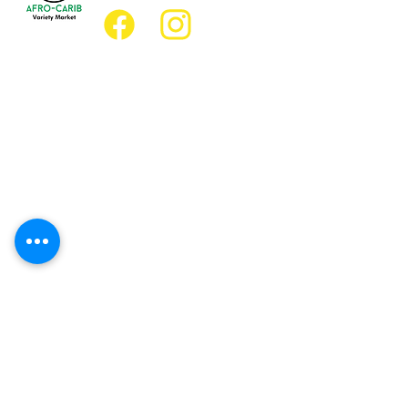
Emplacement
Emplacement de l'épicerie :
JD Best Marché de variétés afro-
caribéennes
8, rue King Est
Oshawa (Ontario) L1H 1A9
Emplacement du restaurant :
Restaurant JD Afro Eats
14, rue Simcoe Sud
Oshawa (Ontario) L1H 4G2
Heures d'ouverture