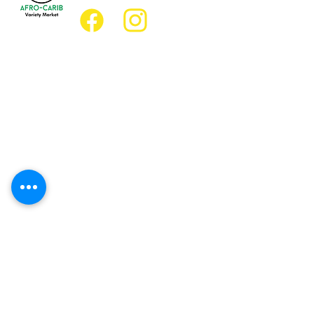
Emplacement
Emplacement de l'épicerie :
JD Best Marché de variétés afro-
caribéennes
8, rue King Est
Oshawa (Ontario) L1H 1A9
Emplacement du restaurant :
Restaurant JD Afro Eats
14, rue Simcoe Sud
Oshawa (Ontario) L1H 4G2
Heures d'ouverture