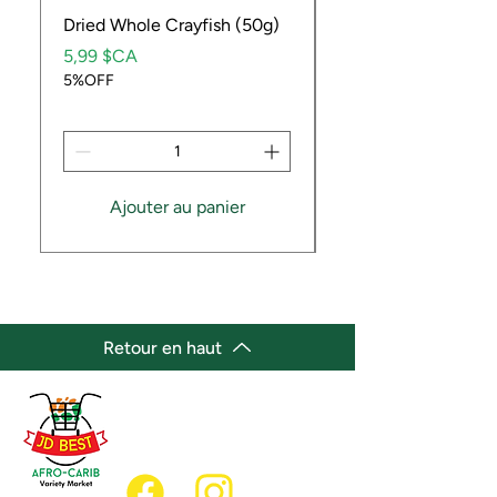
Dried Whole Crayfish (50g)
Ube Fruit
Prix
Prix
5,99 $CA
9,99 $CA
5%OFF
5%OFF
Ajouter au panier
Retour en haut
(647) 236-3438
jdbestmarket@outlook.com